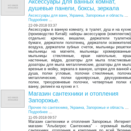
Аксессуары для ванных комнат,
душевые панели, боксы, зеркала
Аксессуары для ванн
,
Украина, Запорожье и область
...
Подробнее
...
22-09-2018 03:37
Аксессуары в ванную комнату, в туалет, душ и на кухн
(производство Китай): наборы аксессуаров (комплектом)
отдельно: крючки, вешалки, держатели туалетно
бумаги, держатели полотенец, держатели освежителе
воздуха, держатели зубных счеток, мыльницы решетки
мыльницы на магните, мыльницы хромированные
мыльницы стеклянные, ерши напольные, ерш
настенные, вёдра, дозаторы для мыла пластиковые
дозаторы для мыла металлические, дозаторы для мыл
врезные в мойку, зеркала в ванную, шторки для ванной 
душа, полки угловые, полочки стеклянные, полочк
металлические, полки одноярусные, двухуровневы
полки, трехуровневые полочки, четвертные полки 
ванну, релинги на кухню и т.
Магазин сантехники и отопления
Запорожье.
Прочее по сантехнике
,
Украина, Запорожье и область
...
Подробнее
...
11-05-2018 09:57
Магазин сантехники и отопления Запорожье. Интернет
магазин "Альбатрос Сантехника" - огромный выбо
сантехники, отопления и крепления по всей Украине