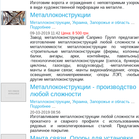
Изготовим ворота и ограждения с неповторимым узоро
в виде художественной перфорации на металле..
Металлоконструкции
Металлоконструкции
,
Украина, Запорожье и область
...
Подробнее
...
09-10-2019 11:42
Цена:
8 500 грн.
Завод металлоконструкций Саприко Групп предлагае
изготовление металлоконструкций любой сложности 
металлоемкости: металлоконструкции по чертежам
-строительные металлоконструкции (фермы, колонны
балки, ангары, арки, контейнеры, павильоны)
-технологические металлоконструкции (силоса, бункера
циклоны, газоходы, воздуховоды); -металлически
мачты и башни связи; -мачты видеонаблюдения; -опор
освещения; -молниеприемники; -опоры ЛЭП; -любы
другие металлоконструкции.
Металлоконструкции - производство
любой сложности
Металлоконструкции
,
Украина, Запорожье и область
...
Подробнее
...
20-03-2019 08:56
Изготавливаем металлоконструкции любой сложности и
прокатного и сварного профиля с использование
рядовых и низколегированных сталей. Предлагае
различное покрытие.
Мачта связи. Опоры для установки