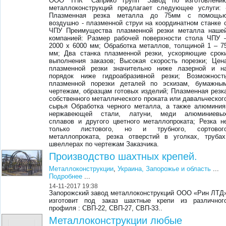
ООО ТПК "Саприко групп" Завод по изготовлени
металлоконструкций предлагает следующее услуги: 
Плазменная резка металла до 75мм с помощь
воздушно - плазменной струи на координатном станке 
ЧПУ Преимущества плазменной резки металла наше
компанией: Размер рабочей поверхности стола ЧПУ 
2000 х 6000 мм; Обработка металлов, толщиной 1 – 7
мм; Два станка плазменной резки, ускоряющие срок
выполнения заказов; Высокая скорость порезки; Цен
плазменной резки значительно ниже лазерной и н
порядок ниже гидроабразивной резки; Возможност
плазменной порезки деталей по эскизам, бумажны
чертежам, образцам готовых изделий; Плазменная резк
собственного металлического проката или давальческог
сырья Обработка черного металла, а также алюминия
нержавеющей стали, латуни, меди алюминиевы
сплавов и другого цветного металлопроката; Резка н
только листового, но и трубного, сортовог
металлопроката, резка отверстий в уголках, трубах
швеллерах по чертежам Заказчика.
Производство шахтных крепей.
Металлоконструкции
,
Украина, Запорожье и область
...
Подробнее
...
14-11-2017 19:38
Запорожский завод металлоконструкций ООО «Рин ЛТД
изготовит под заказ шахтные крепи из различног
профиля : СВП-22, СВП-27, СВП-33..
Металлоконструкции любые