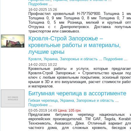
Подробнее
...
16-02-2025 15:26
Профнастил кровельный Н-75*750*800. Толщина 1 м
Толщина 0, 9 мм Толщина 0, 8 мм Толщина 0, 7 м
Толщина 0, 5 мм Розница, мелкий и крупный опт
Отгрузка с г. Днепропетровск. Доставка попутны
транспортом или самовывоз.
Кровля-Строй Запорожье –
кровельные работы и материалы,
лучшие цены
Кровля
,
Украина, Запорожье и область
...
Подробнее
...
14-02-2021 10:22
Кровельные работы и услуги, которые предлагае
Кровля-Строй Запорожье: • Строительство крыши по
ключ с любым кровельным покрытием, эскизный проек
крыши в 3D и его визуализация, расчет стоимости рабо
и материалов.
Битумная черепица в ассортименте
Гибкая черепица
,
Украина, Запорожье и область
...
Подробнее
...
03-05-2019 14:49
Цена:
105 грн.
Предлагаем битумную черепицу национальных 
европейских производителей. ТМ GAF, Tegola, Kerabit
Технониколь, Акваизол, Дёке. Отличный вариант дл
частного дома, для сложных кровель, беседок 