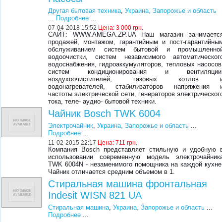
Другая бытовая техника
,
Украина, Запорожье и область
...
Подробнее
...
07-04-2018 15:52
Цена:
3 000 грн.
САЙТ: WWW.AMEGA.ZP.UA Наш магазин занимаетс
продажей, монтажом, гарантийным и пост-гарантийны
обслуживанием систем бытовой и промышленно
водоочистки, систем независимого автоматическог
водоснабжения, гидроаккумуляторов, тепловых насосов
систем кондиционирования и вентиляции
воздухоочистителей, газовых котлов 
водонагревателей, стабилизаторов напряжения 
частоты электрической сети, генераторов электрическог
тока, теле- аудио- бытовой техники.
Чайник Bosch TWK 6004
Электрочайник
,
Украина, Запорожье и область
...
Подробнее
...
11-02-2015 22:17
Цена:
711 грн.
Компания Bosch представляет стильную и удобную 
использовании современную модель электрочайник
TWK 6004N - незаменимого помощника на каждой кухне
Чайник отличается средним объемом в 1.
Стиральная машина фронтальная
Indesit WISN 821 UA
Стиральная машина
,
Украина, Запорожье и область
...
Подробнее
...