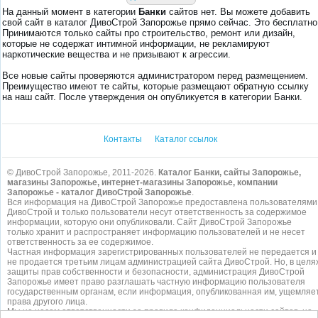
На данный момент в категории
Банки
сайтов нет. Вы можете добавить
свой сайт в каталог ДивоСтрой Запорожье прямо сейчас. Это бесплатно
Принимаются только сайты про строительство, ремонт или дизайн,
которые не содержат интимной информации, не рекламируют
наркотические вещества и не призывают к агрессии.
Все новые сайты проверяются администратором перед размещением.
Преимущество имеют те сайты, которые размещают обратную ссылку
на наш сайт. После утверждения он опубликуется в категории Банки.
Контакты
Каталог ссылок
© ДивоСтрой Запорожье, 2011-2026.
Каталог Банки, сайты Запорожье,
магазины Запорожье, интернет-магазины Запорожье, компании
Запорожье - каталог ДивоСтрой Запорожье
.
Вся информация на ДивоСтрой Запорожье предоставлена пользователями
ДивоСтрой и только пользователи несут ответственность за содержимое
информации, которую они опубликовали. Сайт ДивоСтрой Запорожье
только хранит и распространяет информацию пользователей и не несет
ответственность за ее содержимое.
Частная информация зарегистрированных пользователей не передается и
не продается третьим лицам администрацией сайта ДивоСтрой. Но, в целя
защиты прав собственности и безопасности, администрация ДивоСтрой
Запорожье имеет право разглашать частную информацию пользователя
государственным органам, если информация, опубликованная им, ущемляе
права другого лица.
Мы не несем ответственности за правила конфиденциальности сайтов, на