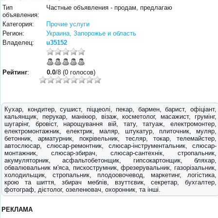
Тип
Частные объявления - продам, предлагаю
объявления:
Категория:
Прочие услуги
Регион:
Украина, Запорожье и область
Владелец:
u35152
Рейтинг
:
0.0
/8 (0 голосов)
Кухар, кондитер, сушист, піццеолі, пекар, бармен, барист, офіціант,
кальянщик, перукар, манікюр, візаж, косметолог, масажист, грумінг,
шугарінг, бровіст, нарощування вій, тату, татуаж, електромонтер,
електромонтажник, електрик, маляр, штукатур, плиточник, муляр,
бетонник, арматурник, покрівельник, тесляр, токар, телемайстер,
автослюсар, слюсар-ремонтник, слюсар-інструментальник, слюсар-
монтажник, слюсар-збирач, слюсар-сантехнік, стропальник,
акумуляторник, асфальтобетонщик, гипсокартонщик, бляхар,
обвалювальник м'яса, пискострумник, фрезерувальник, газорізальник,
холодильщик, стропальник, плодоовочевод, маркетинг, логістика,
крою та шиття, збирач меблів, взуттєвик, секретар, бухгалтер,
фотограф, дієтолог, озеленювач, охоронник, та інші.
РЕКЛАМА