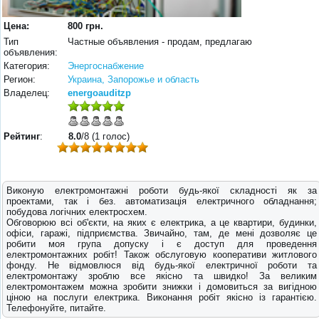
Цена:
800 грн.
Тип
Частные объявления - продам, предлагаю
объявления:
Категория:
Энергоснабжение
Регион:
Украина, Запорожье и область
Владелец:
energoauditzp
Рейтинг
:
8.0
/8 (1 голос)
Виконую електромонтажні роботи будь-якої складності як за
проектами, так і без. автоматизація електричного обладнання;
побудова логічних електросхем.
Обговорюю всі об'єкти, на яких є електрика, а це квартири, будинки,
офіси, гаражі, підприємства. Звичайно, там, де мені дозволяє це
робити моя група допуску і є доступ для проведення
електромонтажних робіт! Також обслуговую кооперативи житлового
фонду. Не відмовлюся від будь-якої електричної роботи та
електромонтажу зроблю все якісно та швидко! За великим
електромонтажем можна зробити знижки і домовиться за вигідною
ціною на послуги електрика. Виконання робіт якісно із гарантією.
Телефонуйте, питайте.